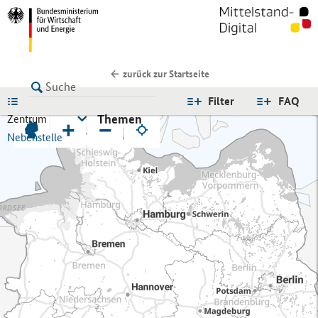
zurück zur Startseite
LISTE
Filter
FAQ
Themen
Zentrum
+
−
Nebenstelle