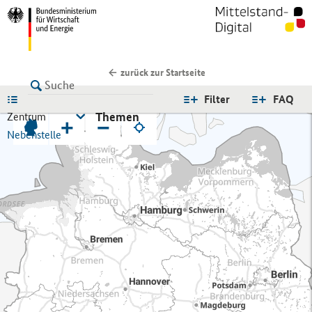
zurück zur Startseite
LISTE
Filter
FAQ
Themen
Zentrum
+
−
Nebenstelle