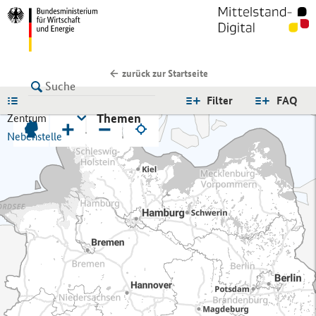
zurück zur Startseite
LISTE
Filter
FAQ
Themen
Zentrum
+
−
Nebenstelle