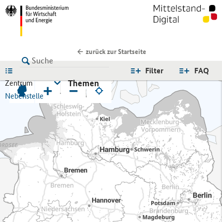
zurück zur Startseite
LISTE
Filter
FAQ
Themen
Zentrum
+
−
Nebenstelle