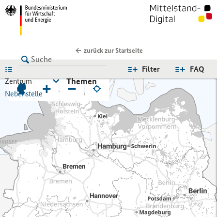
zurück zur Startseite
LISTE
Filter
FAQ
Themen
Zentrum
+
−
Nebenstelle