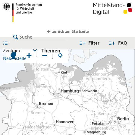
zurück zur Startseite
LISTE
Filter
FAQ
Themen
Zentrum
+
−
Nebenstelle