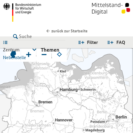
zurück zur Startseite
LISTE
Filter
FAQ
Themen
Zentrum
+
−
Nebenstelle