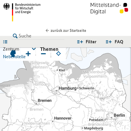
zurück zur Startseite
LISTE
Filter
FAQ
Themen
Zentrum
+
−
Nebenstelle