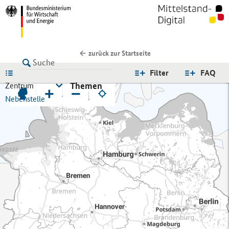
zurück zur Startseite
LISTE
Filter
FAQ
Themen
Zentrum
+
−
Nebenstelle