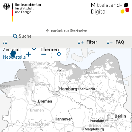
zurück zur Startseite
LISTE
Filter
FAQ
Themen
Zentrum
+
−
Nebenstelle