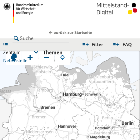
zurück zur Startseite
LISTE
Filter
FAQ
Themen
Zentrum
+
−
Nebenstelle