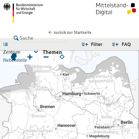
zurück zur Startseite
LISTE
Filter
FAQ
Themen
Zentrum
+
−
Nebenstelle