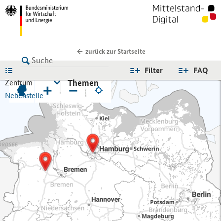
zurück zur Startseite
LISTE
Filter
FAQ
Themen
Zentrum
+
−
Nebenstelle