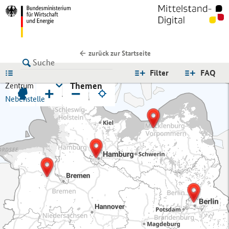
zurück zur Startseite
LISTE
Filter
FAQ
Themen
Zentrum
+
−
Nebenstelle