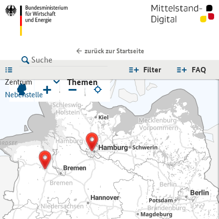
zurück zur Startseite
LISTE
Filter
FAQ
Themen
Zentrum
+
−
Nebenstelle