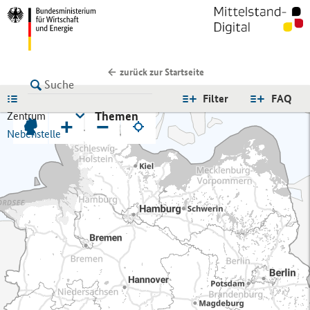
zurück zur Startseite
LISTE
Filter
FAQ
Themen
Zentrum
+
−
Nebenstelle