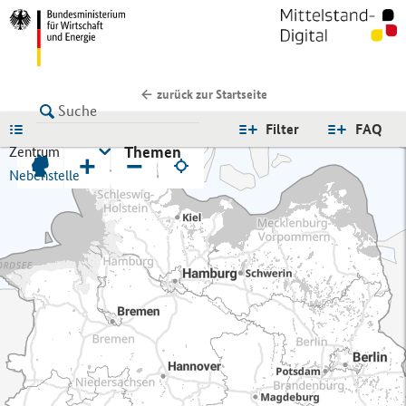
zurück zur Startseite
LISTE
Filter
FAQ
Themen
Zentrum
+
−
Nebenstelle