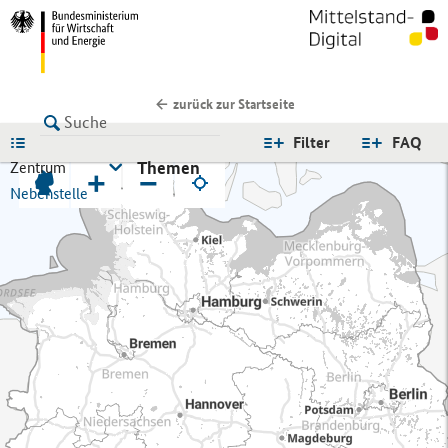
zurück zur Startseite
LISTE
Filter
FAQ
Themen
Zentrum
+
−
Nebenstelle