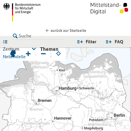
zurück zur Startseite
LISTE
Filter
FAQ
Themen
Zentrum
+
−
Nebenstelle