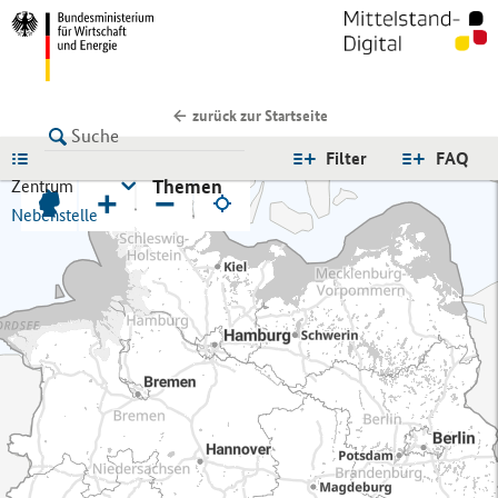
zurück zur Startseite
LISTE
Filter
FAQ
Themen
Zentrum
+
−
Nebenstelle