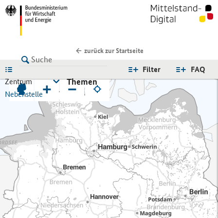
zurück zur Startseite
LISTE
Filter
FAQ
Themen
Zentrum
+
−
Nebenstelle