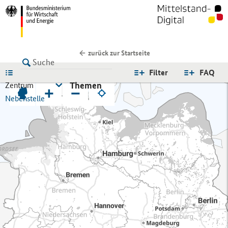
zurück zur Startseite
LISTE
Filter
FAQ
Themen
Zentrum
+
−
Nebenstelle