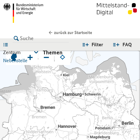
zurück zur Startseite
LISTE
Filter
FAQ
Themen
Zentrum
+
−
Nebenstelle