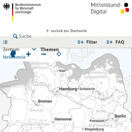
zurück zur Startseite
LISTE
Filter
FAQ
Themen
Zentrum
+
−
Nebenstelle