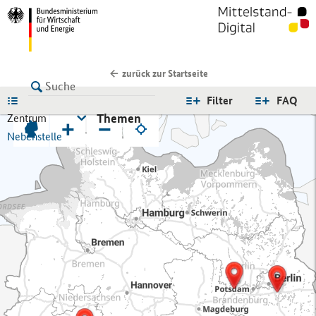
zurück zur Startseite
LISTE
Filter
FAQ
Themen
Zentrum
+
−
Nebenstelle