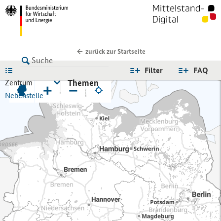
zurück zur Startseite
LISTE
Filter
FAQ
Themen
Zentrum
+
−
Nebenstelle