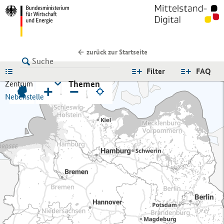
zurück zur Startseite
LISTE
Filter
FAQ
Themen
Zentrum
+
−
Nebenstelle