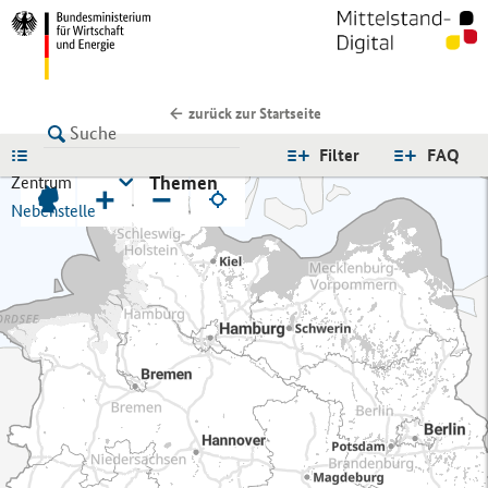
zurück zur Startseite
LISTE
Filter
FAQ
Themen
Zentrum
+
−
Nebenstelle