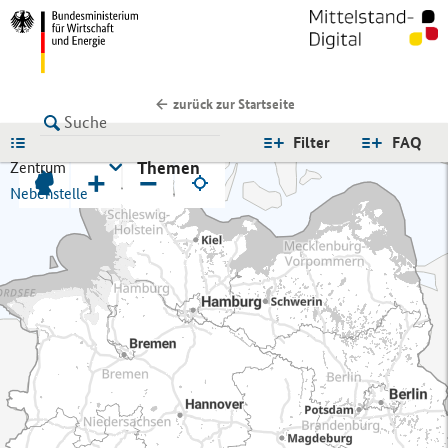
zurück zur Startseite
LISTE
Filter
FAQ
Themen
Zentrum
+
−
Nebenstelle