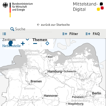
zurück zur Startseite
LISTE
Filter
FAQ
Themen
Zentrum
+
−
Nebenstelle