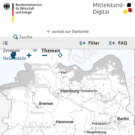
zurück zur Startseite
LISTE
Filter
FAQ
Themen
Zentrum
+
−
Nebenstelle