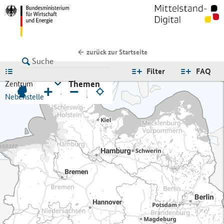
zurück zur Startseite
LISTE
Filter
FAQ
Themen
Zentrum
+
−
Nebenstelle