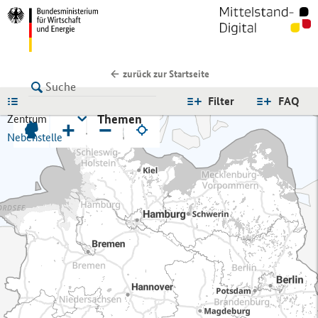
zurück zur Startseite
LISTE
Filter
FAQ
Themen
Zentrum
+
−
Nebenstelle