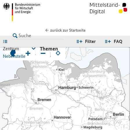
zurück zur Startseite
LISTE
Filter
FAQ
Themen
Zentrum
+
−
Nebenstelle