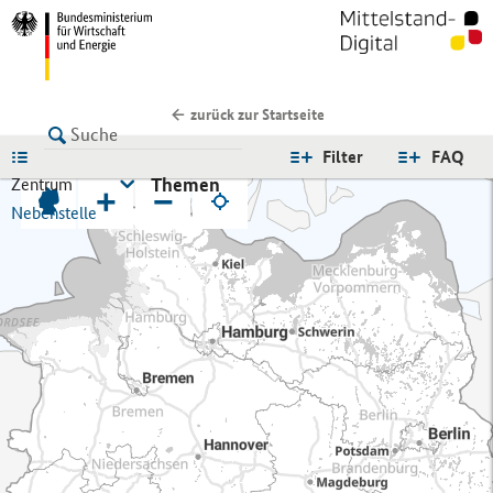
zurück zur Startseite
LISTE
Filter
FAQ
Themen
Zentrum
+
−
Nebenstelle