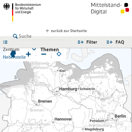
zurück zur Startseite
LISTE
Filter
FAQ
Themen
Zentrum
+
−
Nebenstelle