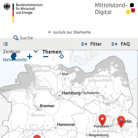
zurück zur Startseite
LISTE
Filter
FAQ
Themen
Zentrum
+
−
Nebenstelle