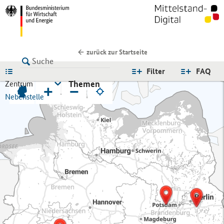
zurück zur Startseite
LISTE
Filter
FAQ
Themen
Zentrum
+
−
Nebenstelle