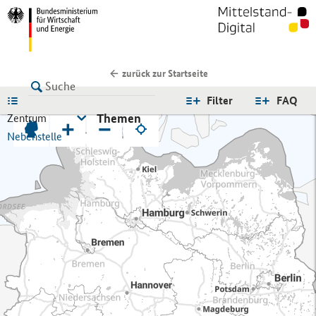
zurück zur Startseite
LISTE
Filter
FAQ
Themen
Zentrum
+
−
Nebenstelle