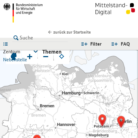
zurück zur Startseite
LISTE
Filter
FAQ
Themen
Zentrum
+
−
Nebenstelle