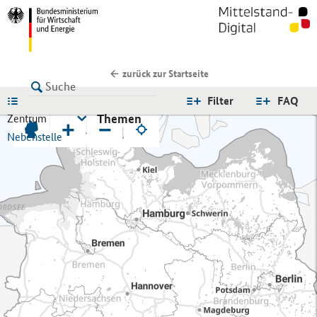
zurück zur Startseite
LISTE
Filter
FAQ
Themen
Zentrum
+
−
Nebenstelle