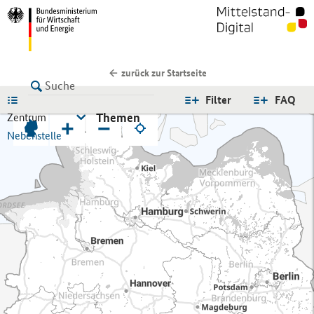
zurück zur Startseite
LISTE
Filter
FAQ
Themen
Zentrum
+
−
Nebenstelle