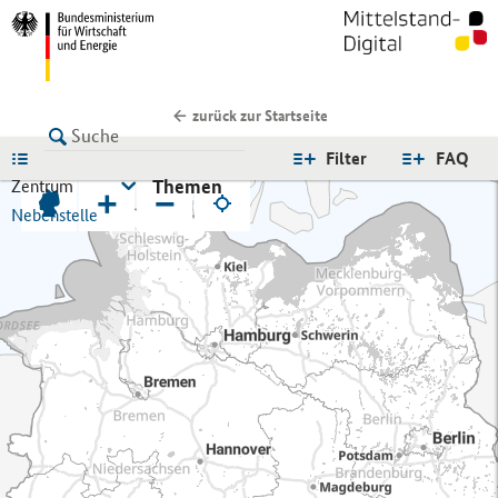
zurück zur Startseite
LISTE
Filter
FAQ
Themen
Zentrum
+
−
Nebenstelle