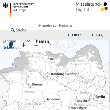
zurück zur Startseite
LISTE
Filter
FAQ
Themen
Zentrum
+
−
Nebenstelle