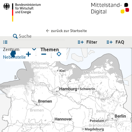
zurück zur Startseite
LISTE
Filter
FAQ
Themen
Zentrum
+
−
Nebenstelle