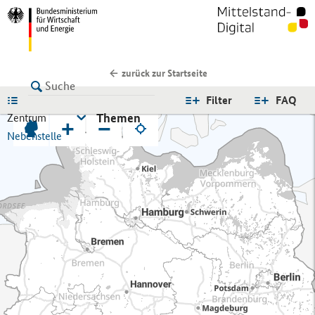
zurück zur Startseite
LISTE
Filter
FAQ
Themen
Zentrum
+
−
Nebenstelle