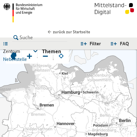
zurück zur Startseite
LISTE
Filter
FAQ
Themen
Zentrum
+
−
Nebenstelle