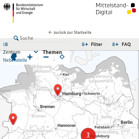
zurück zur Startseite
LISTE
Filter
FAQ
Themen
Zentrum
+
−
Nebenstelle