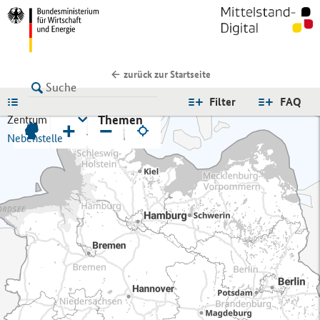
zurück zur Startseite
LISTE
Filter
FAQ
Themen
Zentrum
+
−
Nebenstelle