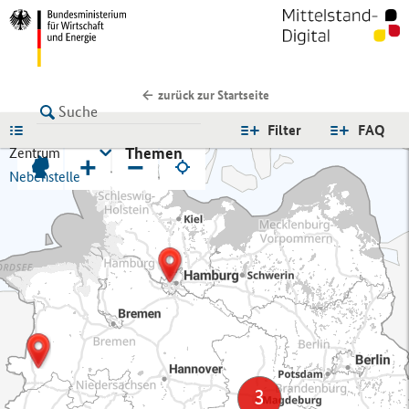
zurück zur Startseite
LISTE
Filter
FAQ
Themen
Zentrum
+
−
Nebenstelle